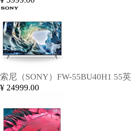
索尼（SONY）FW-55BU40H1 55
¥ 24999.00