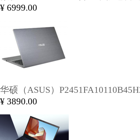
¥ 6999.00
华硕（ASUS）P2451FA10110B45H2
¥ 3890.00