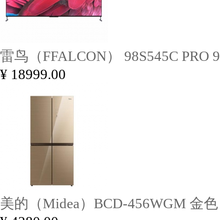
雷鸟（FFALCON） 98S545C PRO 
¥ 18999.00
美的（Midea）BCD-456WGM 金