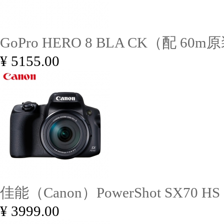
GoPro HERO 8 BLA CK（配 60m
¥ 5155.00
佳能（Canon）PowerShot SX70 HS
¥ 3999.00